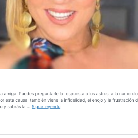
amiga. Puedes preguntarle la respuesta a los astros, a la numerologí
esta causa, también viene la infidelidad, el enojo y la frustración 
Por
eo y sabrás la …
Sigue leyendo
esta
razón
acabó
tu