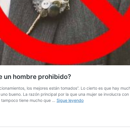
e un hombre prohibido?
acionamientos, los mejores están tomados”. Lo cierto es que hay much
o bueno. La razón principal por la que una mujer se involucra con 
¿Por
ue tampoco tiene mucho que …
Sigue leyendo
qué
tantas
mujeres
se