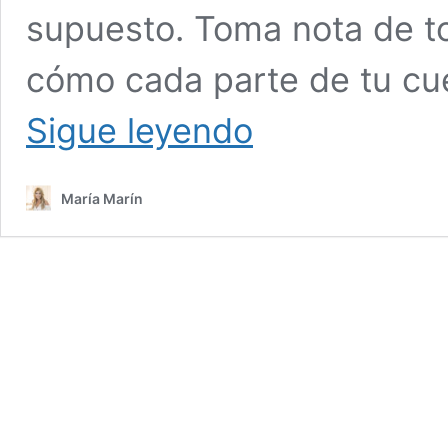
supuesto. Toma nota de t
cómo cada parte de tu cu
Técnica
Sigue leyendo
japonesa
para
eliminar
María Marín
la
ansiedad