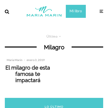
Mi libro
Último
Milagro
Maria Marin
·
enero 3, 2019
El milagro de esta
famosa te
impactará
LO ÚLTIMO