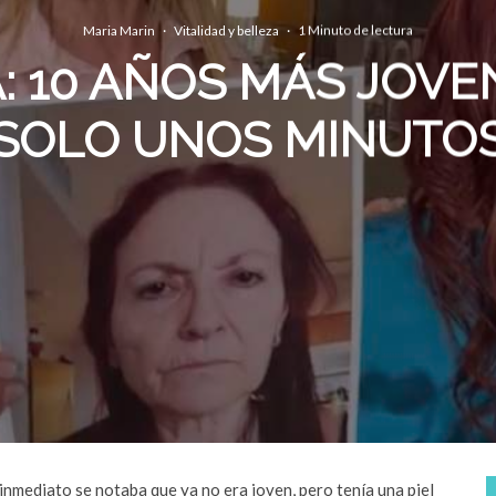
Maria Marin
·
Vitalidad y belleza
·
1 Minuto de lectura
: 10 AÑOS MÁS JOVE
SOLO UNOS MINUTO
e inmediato se notaba que ya no era joven, pero tenía una piel