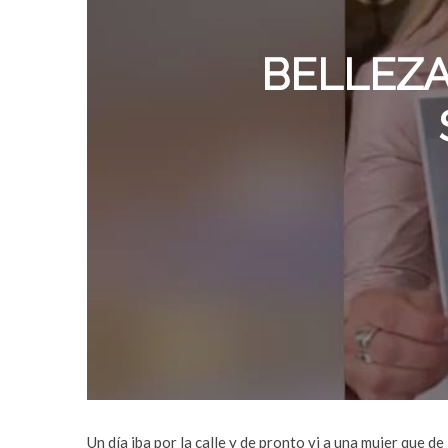
BELLEZA
Un día iba por la calle y de pronto vi a una mujer que d