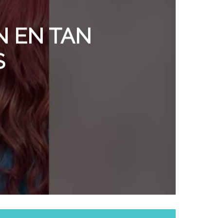
N EN TAN
S