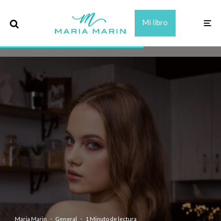
Mi libro
Maria Marin
·
General
·
1 Minuto de lectura