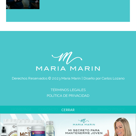
Derechos Reservados © 2023 María Marín | Diseño por
Carlos Lozano
TÉRMINOS LEGALES
POLÍTICA DE PRIVACIDAD
HOMEPAGE
CONTACTO
REVIEW ETHICS
PRIVACY POLICY
CERRAR