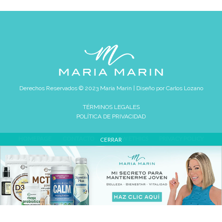
Derechos Reservados © 2023 María Marín | Diseño por
Carlos Lozano
TÉRMINOS LEGALES
POLÍTICA DE PRIVACIDAD
HOMEPAGE
CONTACTO
REVIEW ETHICS
PRIVACY POLICY
CERRAR