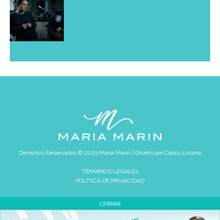
Derechos Reservados © 2023 María Marín | Diseño por
Carlos Lozano
TÉRMINOS LEGALES
POLÍTICA DE PRIVACIDAD
HOMEPAGE
CONTACTO
REVIEW ETHICS
PRIVACY POLICY
CERRAR