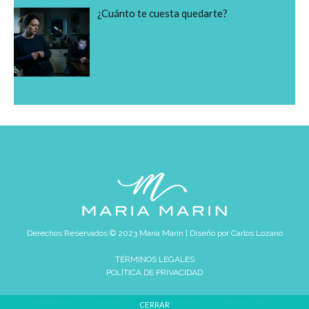
¿Cuánto te cuesta quedarte?
Derechos Reservados © 2023 María Marín | Diseño por
Carlos Lozano
TÉRMINOS LEGALES
POLÍTICA DE PRIVACIDAD
HOMEPAGE
CONTACTO
REVIEW ETHICS
PRIVACY POLICY
CERRAR