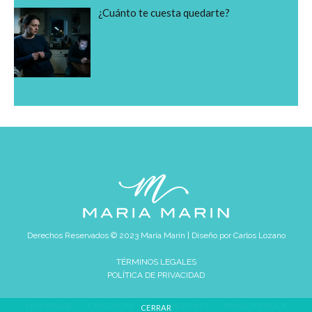
¿Cuánto te cuesta quedarte?
Derechos Reservados © 2023 María Marín | Diseño por
Carlos Lozano
TÉRMINOS LEGALES
POLÍTICA DE PRIVACIDAD
HOMEPAGE
CONTACTO
REVIEW ETHICS
PRIVACY POLICY
CERRAR