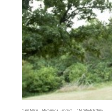
Maria Marin
·
Mi columna
Supérate
·
1 Minuto de lectura