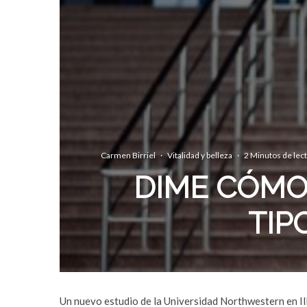
Carmen Birriel
·
Vitalidad y belleza
·
2 Minutos de lec
DIME CÓMO 
TIP
Un nuevo estudio de la Universidad Northwestern en Ill