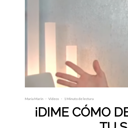
Maria Marin
·
Videos
·
1 Minuto de lectura
¡DIME CÓMO DE
TU S