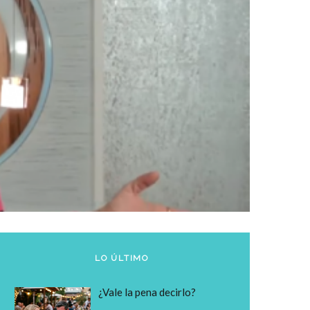
LO ÚLTIMO
¿Vale la pena decirlo?