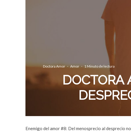
Doctora Amor
·
Amor
·
1 Minuto de lectura
DOCTORA 
DESPREC
Enemigo del amor #8: Del menosprecio al desprecio no