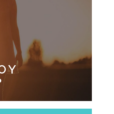
O Y
?