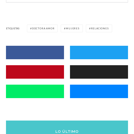
ETIQUETAS
DOCTORA AMOR
MUJERES
RELACIONES
LO ÚLTIMO