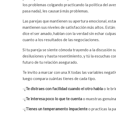
los problemas colgando practicando la política del ave
pasa nada), les causará más problemas.
Las parejas que mantienen su apertura emocional, estan
mantienen sus niveles de satisfacción más altos. Están
dice el ser amado, hablan con la verdad sin echar culpa
cuanto a los resultados de las negociaciones.
Si tu pareja se siente cómoda trayendo a la discusión 
desilusiones y hasta resentimiento, y tú la escuchas co
futuro de tu relación asegurado.
Te invito a marcar con una X todas las variables negati
luego compara cuántas tienes de cada tipo.
-¿
Te distraes con facilidad cuando el otro habla
o le br
-¿
Te interesa poco lo que te cuenta
o muestras genuina 
-¿
Tienes un temperamento impaciente
o practicas la p