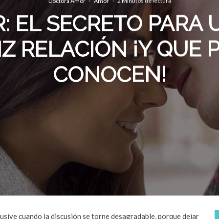
Doctora Amor
·
Amor
·
2 Minutos de lectura
: EL SECRETO PARA
IZ RELACIÓN ¡Y QUE
CONOCEN!
usive cuando la discusión se torne desagradable, porque dejar