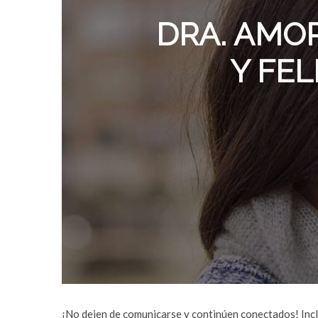
DRA. AMOR
Y FEL
¡No dejen de comunicarse y continúen conectados! Incl