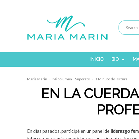
INICIO
BIO
MA
Maria Marin
·
Mi columna
Supérate
·
1 Minuto de lectura
EN LA CUERDA
PROFE
En días pasados, participé en un panel de
liderazgo fe
interrogantes más repetidas por las asistentes fueron