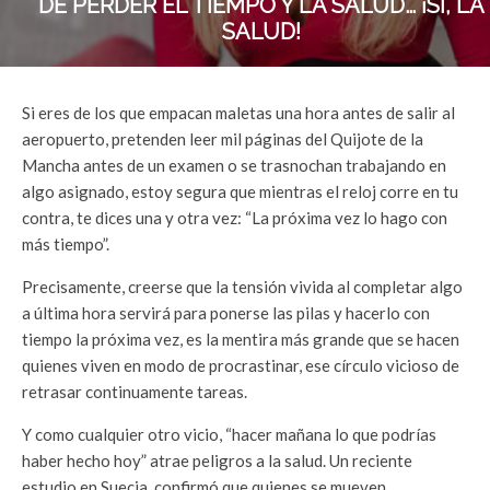
DE PERDER EL TIEMPO Y LA SALUD… ¡SÍ, LA
SALUD!
Si eres de los que empacan maletas una hora antes de salir al
aeropuerto, pretenden leer mil páginas del Quijote de la
Mancha antes de un examen o se trasnochan trabajando en
algo asignado, estoy segura que mientras el reloj corre en tu
contra, te dices una y otra vez: “La próxima vez lo hago con
más tiempo”.
Precisamente, creerse que la tensión vivida al completar algo
a última hora servirá para ponerse las pilas y hacerlo con
tiempo la próxima vez, es la mentira más grande que se hacen
quienes viven en modo de procrastinar, ese círculo vicioso de
retrasar continuamente tareas.
Y como cualquier otro vicio, “hacer mañana lo que podrías
haber hecho hoy” atrae peligros a la salud. Un reciente
estudio en Suecia, confirmó que quienes se mueven