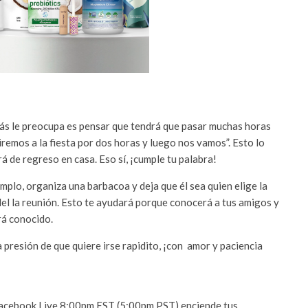
más le preocupa es pensar que tendrá que pasar muchas horas
iremos a la fiesta por dos horas y luego nos vamos”. Esto lo
rá de regreso en casa.
Eso sí, ¡cumple tu palabra!
mplo, organiza una barbacoa y deja que él sea quien elige la
 del la reunión. Esto te ayudará porque conocerá a tus amigos y
rá conocido.
la presión de que quiere irse rapidito, ¡con amor y paciencia
acebook Live 8:00pm EST (5:00pm PST) enciende tus