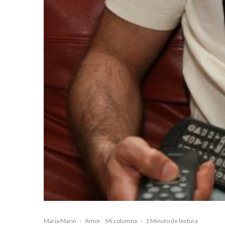
Maria Marin
·
Amor
Mi columna
·
1 Minuto de lectura