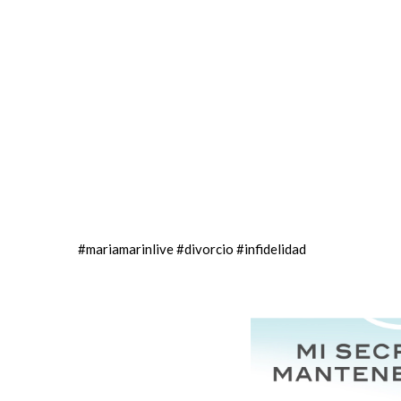
#
mariamarinlive
#
divorcio
#
infidelidad