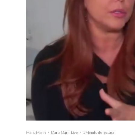
Maria Marin
·
Maria Marin Live
·
1 Minuto de lectura