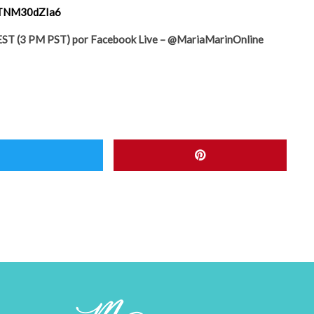
/ETNM30dZIa6
M EST (3 PM PST) por Facebook Live – @MariaMarinOnline