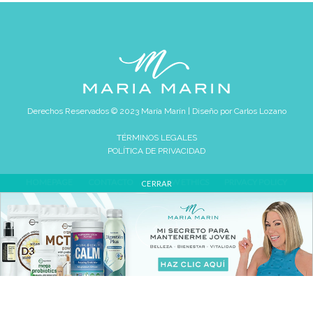
Derechos Reservados © 2023 María Marín | Diseño por
Carlos Lozano
TÉRMINOS LEGALES
POLÍTICA DE PRIVACIDAD
HOMEPAGE
CONTACTO
REVIEW ETHICS
PRIVACY POLICY
CERRAR