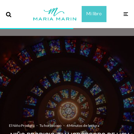
Mi libro
El Niño Prodigio
·
Tu horóscopo
·
4 Minutos de lectura