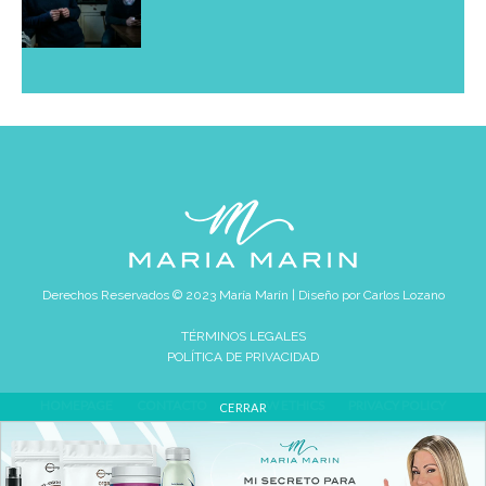
Derechos Reservados © 2023 María Marín | Diseño por
Carlos Lozano
TÉRMINOS LEGALES
POLÍTICA DE PRIVACIDAD
HOMEPAGE
CONTACTO
REVIEW ETHICS
PRIVACY POLICY
CERRAR