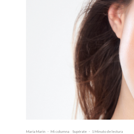
Maria Marin
·
Mi columna
Supérate
·
1 Minuto de lectura