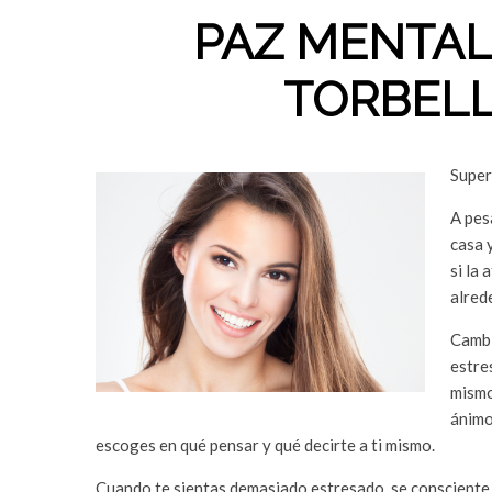
PAZ MENTAL
TORBELL
Super
A pes
casa 
si la
alred
Cambi
estres
mismo
ánimo
escoges en qué pensar y qué decirte a ti mismo.
Cuando te sientas demasiado estresado, se consciente