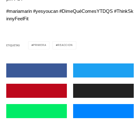
#
mariamarin
#
yesyoucan
#
DimeQuéComesYTDQS
#
ThinkSk
innyFeelFit
PRIMERA
REACCION
ETIQUETAS