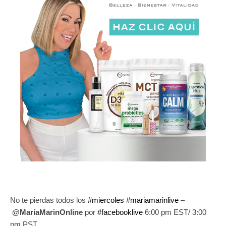
No te pierdas todos los
#
miercoles
#
mariamarinlive
–
@MariaMarinOnline
por
#
facebooklive
6:00 pm EST/ 3:00
pm PST