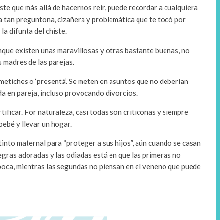
ste que más allá de hacernos reír, puede recordar a cualquiera
ora tan preguntona, cizañera y problemática que te tocó por
la difunta del chiste.
nque existen unas maravillosas y otras bastante buenas, no
s madres de las parejas.
metiches o ‘presentá’. Se meten en asuntos que no deberían
ida en pareja, incluso provocando divorcios.
tificar. Por naturaleza, casi todas son criticonas y siempre
bebé y llevar un hogar.
tinto maternal para “proteger a sus hijos”, aún cuando se casan
suegras adoradas y las odiadas está en que las primeras no
 boca, mientras las segundas no piensan en el veneno que puede