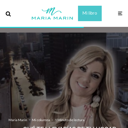
Mi libro
Maria Marin
·
Mi columna
·
1 Minuto de lectura