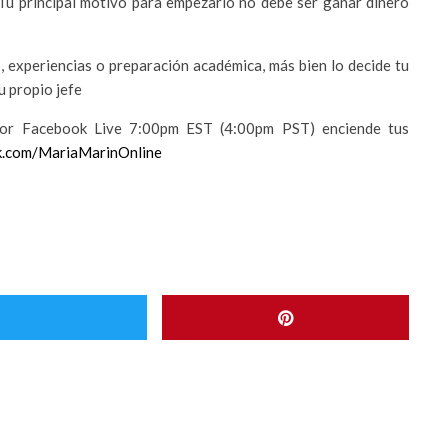
Tu principal motivo para empezarlo no debe ser ganar dinero
s, experiencias o preparación académica, más bien lo decide tu
u propio jefe
or Facebook Live 7:00pm EST (4:00pm PST) enciende tus
k.com/MariaMarinOnline