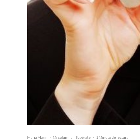
Maria Marin
·
Mi columna
Supérate
·
1 Minuto de lectura