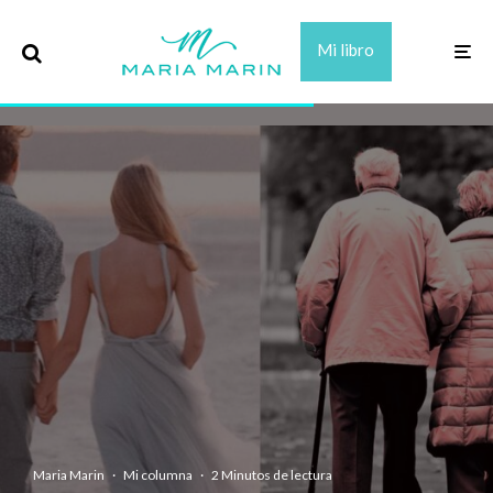
Mi libro
Maria Marin
·
Mi columna
·
2 Minutos de lectura