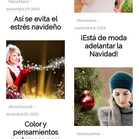
Maria Marin
·
noviembre 29, 2023
Así se evita el
Maria Marin
·
estrés navideño
noviembre 8, 2023
¡Está de moda
adelantar la
Navidad!
Alicia Morandi
·
diciembre 22, 2022
Color y
pensamientos
Doctora Amor
·