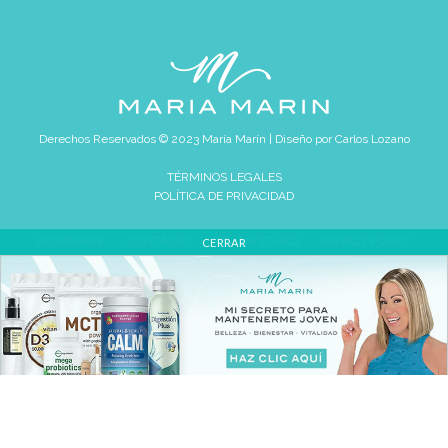
Derechos Reservados © 2023 María Marín | Diseño por
Carlos Lozano
TÉRMINOS LEGALES
POLÍTICA DE PRIVACIDAD
HOMEPAGE
CONTACTO
REVIEW ETHICS
PRIVACY POLICY
CERRAR