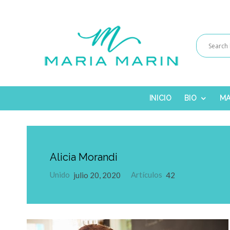
INICIO
BIO
MA
Alicia Morandi
Unido
julio 20, 2020
Artículos
42