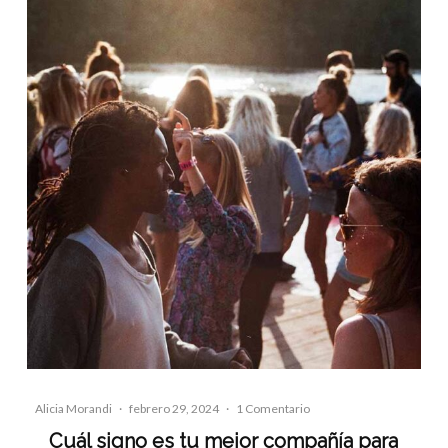
Alicia Morandi
·
febrero 29, 2024
·
1 Comentario
Cuál signo es tu mejor compañía para