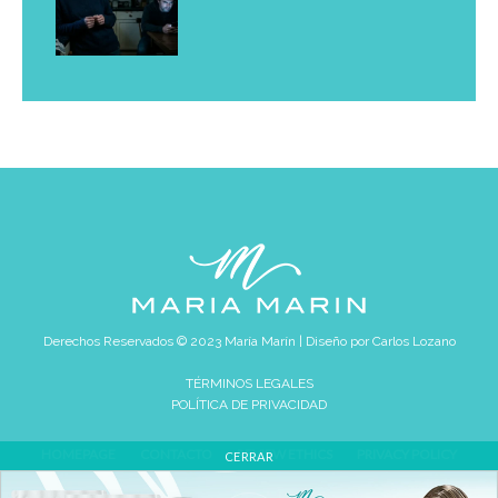
Derechos Reservados © 2023 María Marín | Diseño por
Carlos Lozano
TÉRMINOS LEGALES
POLÍTICA DE PRIVACIDAD
HOMEPAGE
CONTACTO
REVIEW ETHICS
PRIVACY POLICY
CERRAR