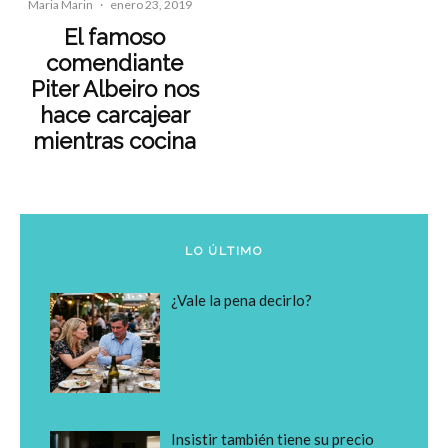
Maria Marin
·
enero 23, 2019
El famoso
comendiante
Piter Albeiro nos
hace carcajear
mientras cocina
LO ÚLTIMO
¿Vale la pena decirlo?
Insistir también tiene su precio