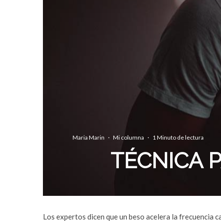
Maria Marin
·
Mi columna
·
1 Minuto de lectura
TÉCNICA P
Los expertos dicen que un beso acelera la frecuencia c