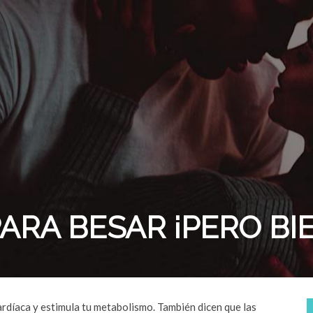
ARA BESAR ¡PERO BI
ardíaca y estimula tu metabolismo. También dicen que las