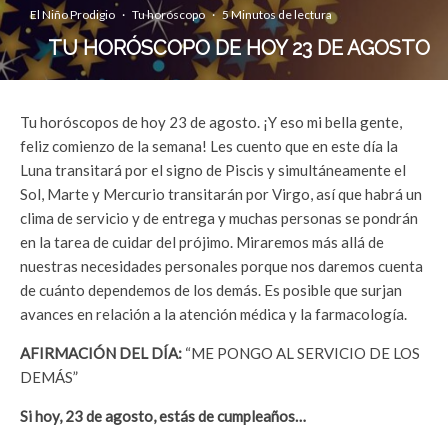
El Niño Prodigio
·
Tu horóscopo
·
5 Minutos de lectura
TU HORÓSCOPO DE HOY 23 DE AGOSTO
Tu horóscopos de hoy 23 de agosto. ¡Y eso mi bella gente,
feliz comienzo de la semana! Les cuento que en este día la
Luna transitará por el signo de Piscis y simultáneamente el
Sol, Marte y Mercurio transitarán por Virgo, así que habrá un
clima de servicio y de entrega y muchas personas se pondrán
en la tarea de cuidar del prójimo. Miraremos más allá de
nuestras necesidades personales porque nos daremos cuenta
de cuánto dependemos de los demás. Es posible que surjan
avances en relación a la atención médica y la farmacología.
AFIRMACIÓN DEL DÍA:
“ME PONGO AL SERVICIO DE LOS
DEMÁS”
Si hoy, 23 de agosto, estás de cumpleaños…