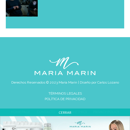
Derechos Reservados © 2023 María Marín | Diseño por
Carlos Lozano
TÉRMINOS LEGALES
POLÍTICA DE PRIVACIDAD
HOMEPAGE
CONTACTO
REVIEW ETHICS
PRIVACY POLICY
CERRAR