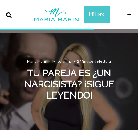
Mi libro
Maria Marin
·
Mi columna
·
2 Minutos de lectura
TU PAREJA ES ¿UN
NARCISISTA? ¡SIGUE
LEYENDO!