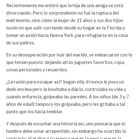
Recientemente me enteré que la hija de una amiga se está
divorciando. Pero lo sorprendente no fue la ruptura del
matrimonio, sino cómo la mujer de 31 años y sus dos hijos
tuvieron que salir corriendo desde su hogar en la Florida y
tomar un avión hacia Nueva York, para refugiarse en la casa
de sus padres.
En su desesperación por huir del marido, se embarcaron con lo
que tenían puesto; dejando atrás juguetes favoritos, ropa,
cosas personales y recuerdos.
¿La razón para escapar así? Según ella, él nunca le puso un
dedo encima pero la insultaba a diario, controlaba su vida y
cuando enfurecía, golpeaba las paredes. A los niños (de 3 y 7
años de edad) tampoco los golpeaba, pero les gritaba a tal
punto que los hacía temblar.
Y después de escuchar una historia así, uno pensaría que el
hombre debe estar arrepentido, sin embargo ha ocurrido lo
contrario; él le dice a su esposa que es la peor y que es la