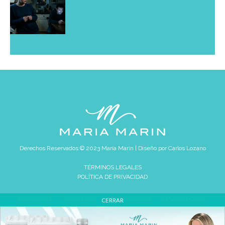
Derechos Reservados © 2023 María Marín | Diseño por
Carlos Lozano
TÉRMINOS LEGALES
POLÍTICA DE PRIVACIDAD
HOMEPAGE
CONTACTO
REVIEW ETHICS
PRIVACY POLICY
CERRAR