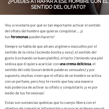
¿PUEDES ATRAPAR A ESE HOMBRE CON EL
SENTIDO DEL OLFATO?
Voy a revelarte por qué es tan importante activar el sentido
del olfato del hombre que quieras conquistar… ¡y
tus
feromonas
pueden hacerlo!
Siempre se habla de que atraes al género masculino por el
sentido de la vista ( luciendo bonita y sexy), el sentido del
gusto (cocinando un buen platillo), el tacto ( teniendo una piel
sedosa que él quiera acariciar con
una crema deliciosa
, el
sentido del oído (susurrándole palabras sensuales) y por
supuesto, muchas creen que el olfato de un hombre se activa
con un perfume, pero hoy te revelo que hay una manera
más poderosa de activar su olfato y conquistarlo ¡y es por
medio de tus feromonas!
Estas son sustancias químicas que tu cuerpo libera con el
objetivo de comunicar información y provocar el deseo sexual