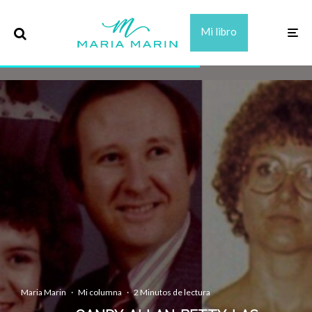
Mi libro
Maria Marin
·
Mi columna
·
2 Minutos de lectura