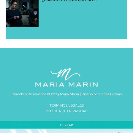
Derechos Reservados © 2023 María Marín | Diseño por
Carlos Lozano
TÉRMINOS LEGALES
POLÍTICA DE PRIVACIDAD
HOMEPAGE
CONTACTO
REVIEW ETHICS
PRIVACY POLICY
CERRAR