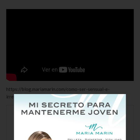
https://blog.mariamarin.com/como-ser-sensual-e-
irresistible/