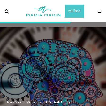
Mi libro
Maria Marin
·
Mi columna
·
1 Minuto de lectura