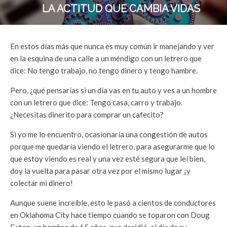
LA ACTITUD QUE CAMBIA VIDAS
En estos días más que nunca es muy común ir manejando y ver
en la esquina de una calle a un méndigo con un letrero que
dice: No tengo trabajo, no tengo dinero y tengo hambre.
Pero, ¿qué pensarías si un día vas en tu auto y ves a un hombre
con un letrero que dice: Tengo casa, carro y trabajo.
¿Necesitas dinerito para comprar un cafecito?
Si yo me lo encuentro, ocasionaría una congestión de autos
porque me quedaría viendo el letrero, para asegurarme que lo
que estoy viendo es real y una vez esté segura que leí bien,
doy la vuelta para pasar otra vez por el mismo lugar ¡y
colectar mi dinero!
Aunque suene increíble, esto le pasó a cientos de conductores
en Oklahoma City hace tiempo cuando se toparon con Doug
Eaton, un hombre de 65 años, que decidió, el día de su