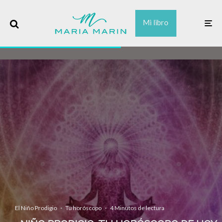
Mi libro
El Niño Prodigio
·
Tu horóscopo
·
4 Minutos de lectura