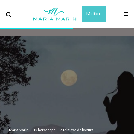
Mi libro
Maria Marin
·
Tu horóscopo
·
5 Minutos de lectura