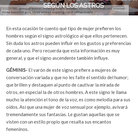
SEGÚN LOS ASTROS
31120700 - group of women meeting in cafe. holidays, tourism, technology and internet -
three beautiful girls. three women enjoying cup of coffee in cafe.
En esta ocasión te cuento qué tipo de mujer prefieren los
hombres según el signo astrológico al que ellos pertenecen.
Sin duda los astros pueden influir en los gustos y preferencias
de cada uno. Pero recuerda que esta información es muy
general, y que el signo ascendente también influye.
GÉMINIS-
El varón de este signo prefiere a mujeres de
conversación variada y que no les falte el sentido del humor;
que brillen y destaquen al punto de cautivar la mirada de
otros, en especial la de otros hombres. A este signo le llama
mucho la atención el tono de la voz, es como melodía para sus
oídos. Así que una mujer de voz sensual por ejemplo, avivará
tremendamente sus fantasías. Le gustan aquellas que se
visten con un estilo propio que resalta sus encantos
femeninos.