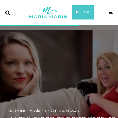
Mi libro
Maria Marin
·
Mi columna
·
2 Minutos de lectura