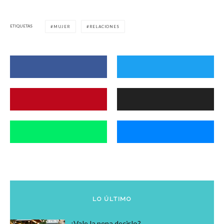
ETIQUETAS
MUJER
RELACIONES
LO ÚLTIMO
¿Vale la pena decirlo?