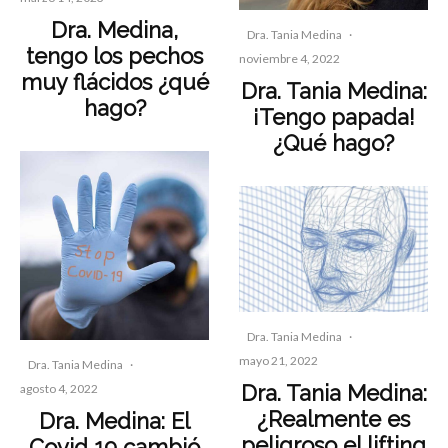
Dra. Medina,
Dra. Tania Medina
·
tengo los pechos
noviembre 4, 2022
muy flácidos ¿qué
Dra. Tania Medina:
hago?
¡Tengo papada!
¿Qué hago?
Dra. Tania Medina
·
mayo 21, 2022
Dra. Tania Medina
·
Dra. Tania Medina:
agosto 4, 2022
¿Realmente es
Dra. Medina: El
peligroso el lifting
Covid 19 cambió