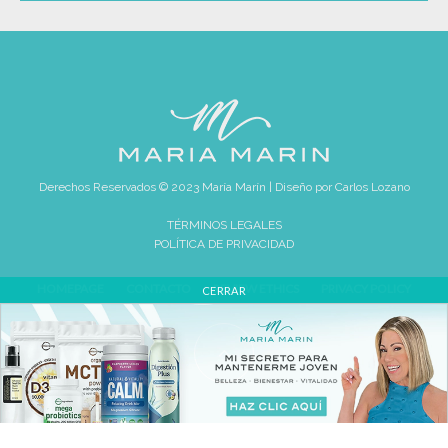
Derechos Reservados © 2023 María Marín | Diseño por
Carlos Lozano
TÉRMINOS LEGALES
POLÍTICA DE PRIVACIDAD
HOMEPAGE
CONTACTO
REVIEW ETHICS
PRIVACY POLICY
CERRAR