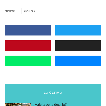
ETIQUETAS
BELLEZA
LO ÚLTIMO
¿Vale la pena decirlo?