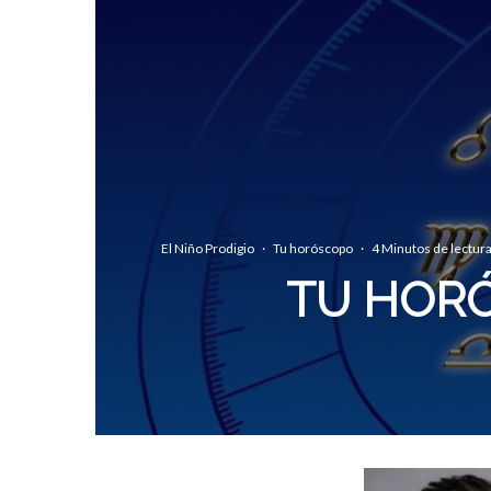
El Niño Prodigio
·
Tu horóscopo
·
4 Minutos de lectur
TU HORÓ