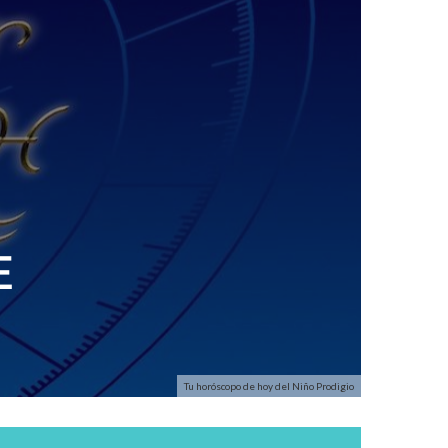
E
Tu horóscopo de hoy del Niño Prodigio