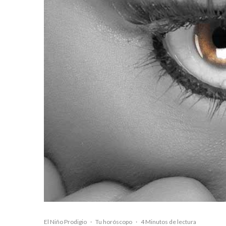
El Niño Prodigio
·
Tu horóscopo
·
4 Minutos de lectura