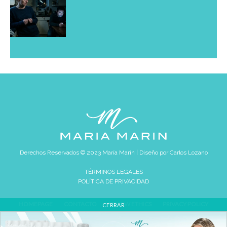
Derechos Reservados © 2023 María Marín | Diseño por
Carlos Lozano
TÉRMINOS LEGALES
POLÍTICA DE PRIVACIDAD
HOMEPAGE
CONTACTO
REVIEW ETHICS
PRIVACY POLICY
CERRAR